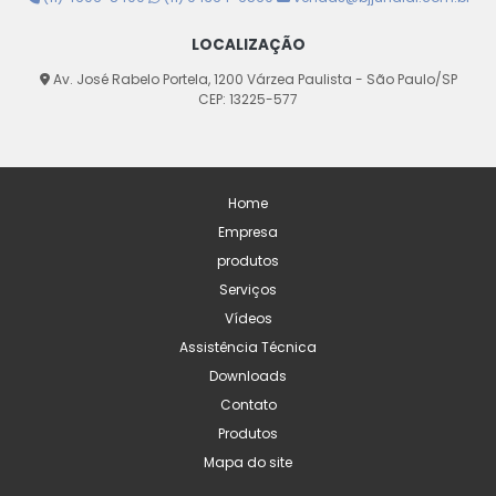
LOCALIZAÇÃO
Av. José Rabelo Portela, 1200 Várzea Paulista - São Paulo/SP
CEP: 13225-577
Home
Empresa
produtos
Serviços
Vídeos
Assistência Técnica
Downloads
Contato
Produtos
Mapa do site