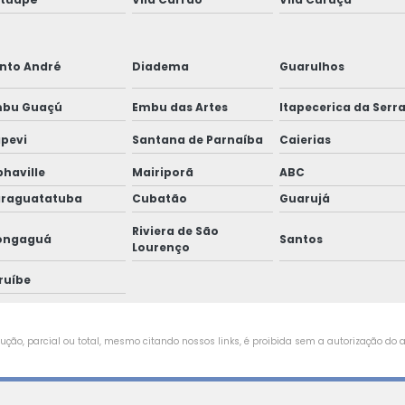
nto André
Diadema
Guarulhos
bu Guaçú
Embu das Artes
Itapecerica da Serr
apevi
Santana de Parnaíba
Caierias
phaville
Mairiporã
ABC
raguatatuba
Cubatão
Guarujá
Riviera de São
ongaguá
Santos
Lourenço
ruíbe
ção, parcial ou total, mesmo citando nossos links, é proibida sem a autorização do au