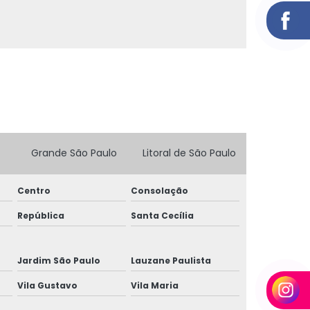
Balanças para pesagem de caminhão
Balanças para pesagem de caminhão preço
Balanças rodoviárias
Balanças rodoviárias preço
Calibração de balança rodoviária
Grande São Paulo
Litoral de São Paulo
Calibração de balanças
Centro
Consolação
Calibração de balanças eletrônicas
República
Santa Cecília
Calibração de balanças industriais
Jardim São Paulo
Lauzane Paulista
Célula de carga balança digital
Vila Gustavo
Vila Maria
Célula de carga balança rodoviária