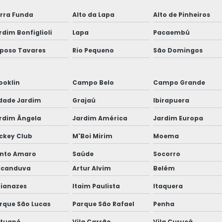
rra Funda
Alto da Lapa
Alto de Pinheiros
rdim Bonfiglioli
Lapa
Pacaembú
poso Tavares
Rio Pequeno
São Domingos
ooklin
Campo Belo
Campo Grande
dade Jardim
Grajaú
Ibirapuera
rdim Ângela
Jardim América
Jardim Europa
ckey Club
M'Boi Mirim
Moema
nto Amaro
Saúde
Socorro
icanduva
Artur Alvim
Belém
ianazes
Itaim Paulista
Itaquera
rque São Lucas
Parque São Rafael
Penha
tuapé
Vila Carrão
Vila Curuçá