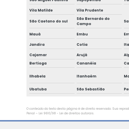
Vila Matilde
Vila Prudente
São Bernardo do
São Caetano do sul
Sa
Campo
Mauá
Embu
Em
Jandira
Cotia
It
Cajamar
Arujá
Al
Bertioga
Cananéia
Ca
Ilhabela
Itanhaém
M
Ubatuba
São Sebastião
Pe
O conteúdo do texto desta página é de direito reservado. Sua reprodu
Penal –
Lei 9610/98 - Lei de direitos autorais
.