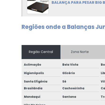
BALANÇA PARA PESAR BIG 
Regiões onde a Balanças Jun
Região Central
Zona Norte
Aclimação
Bela Vista
Bo
Higienópolis
Glicério
Li
Santa Efigênia
Sé
Vi
Brasilândia
Cachoeirinha
Ca
Mandaqui
Santana
T