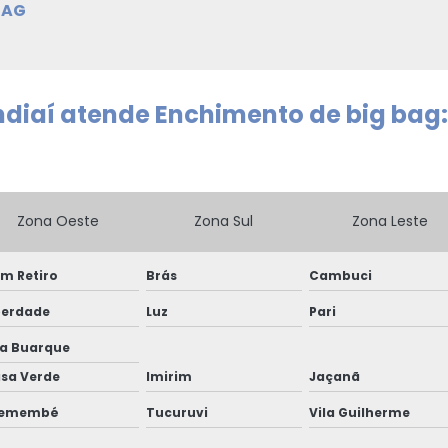
BAG
diaí atende Enchimento de big bag:
Zona Oeste
Zona Sul
Zona Leste
m Retiro
Brás
Cambuci
berdade
Luz
Pari
la Buarque
sa Verde
Imirim
Jaçanã
remembé
Tucuruvi
Vila Guilherme