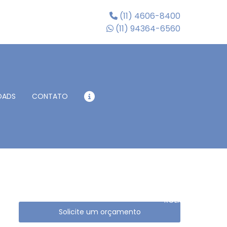
(11) 4606-8400
(11) 94364-6560
OADS
CONTATO
BA
BALANÇA
BALANÇA
P
PARA
FERROVIÁRIA E
PE
PONTE
RODOFERROVIÁRIA
ROLANTE
CAM
Solicite um orçamento