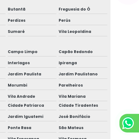
Butantã
Freguesia do Ó
Célula de carga para balança
Perdizes
Perús
Células de carga para tanques
Sumaré
Vila Leopoldina
Conserto de balanças rodoviárias
Enchimento de big bag
Campo Limpo
Capão Redondo
Interlagos
Ipiranga
Ensacadeira de big bag
Jardim Paulista
Jardim Paulistano
Envase de tambores
Morumbi
Parelheiros
Fabricante de balanças industriais
Vila Andrade
Vila Mariana
Cidade Patriarca
Cidade Tiradentes
Fabricantes de balança rodoviária
Jardim Iguatemi
José Bonifácio
Gerenciador de pesagem
Ponte Rasa
São Mateus
Indicador de balança rodoviária
Vila Esperança
Vila Formosa