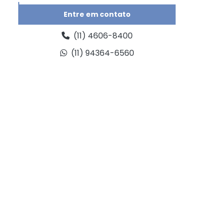
Aferição de balanças rodoviárias
Entre em contato
Aferir balança digital
(11) 4606-8400
(11) 94364-6560
Assistência técnica de balanças
Assistência técnica de balanças eletrônicas
Balança de fluxo
Balança de fluxo contínuo
Balança de pesagem industrial
Balança de pesagem rodoviária
Balança digital industrial
Balança digital industrial preço