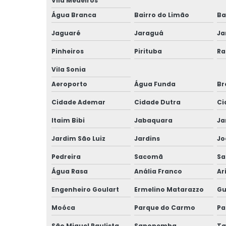
Vila Medeiros
Água Branca
Bairro do Limão
Ba
Jaguaré
Jaraguá
Ja
Pinheiros
Pirituba
Ra
Vila Sonia
Aeroporto
Água Funda
Br
Cidade Ademar
Cidade Dutra
Ci
Itaim Bibi
Jabaquara
Ja
Jardim São Luiz
Jardins
Jo
Pedreira
Sacomã
Sa
Água Rasa
Anália Franco
Ar
Engenheiro Goulart
Ermelino Matarazzo
Gu
Moóca
Parque do Carmo
Pa
São Miguel Paulista
Sapopemba
Ta